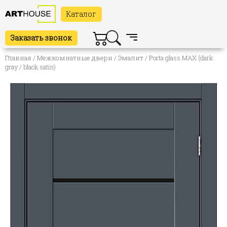
Каталог
Заказать звонок
Главная
/
Межкомнатные двери
/
Эмалит
/ Porta glass MAX (dark
gray / black satin)