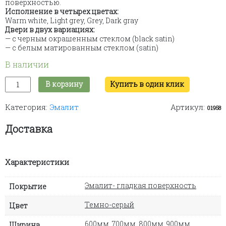
поверхностью.
Исполнение
в четырех цветах:
Warm white, Light grey, Grey, Dark gray
Двери в двух вариациях:
— с черным окрашенным стеклом (black satin)
— c белым матированным стеклом (satin)
В наличии
Количество
В корзину
Купить в один клик
товара
Porta
Категория:
Эмалит
Артикул:
glass
01958
MAX
(dark
Доставка
gray
/
black
Характеристики
satin)
Эмалит- гладкая поверхность
Покрытие
Темно-серый
Цвет
600мм
,
700мм
,
800мм
,
900мм
Ширина