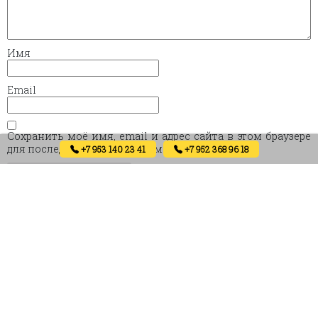
Имя
Email
Сохранить моё имя, email и адрес сайта в этом браузере
для последующих моих комментариев.
+7 953 140 23 41
+7 952 368 96 18
ГЛАВНАЯ
ОБЗОРЫ
ОТЗЫВЫ
ПРОИЗВОДСТВО ДВЕРЕЙ
УСЛУГИ
ДОСТАВКА И ОПЛАТА
КОНТАКТЫ И РЕКВИЗИТЫ