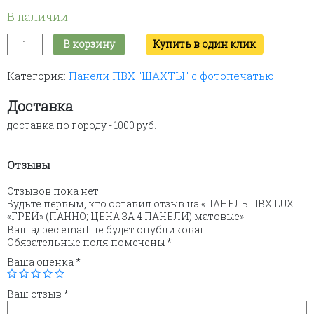
В наличии
Количество
В корзину
Купить в один клик
товара
ПАНЕЛЬ
Категория:
Панели ПВХ "ШАХТЫ" с фотопечатью
ПВХ
LUX
"ГРЕЙ"
Доставка
(ПАННО;
доставка по городу - 1000 руб.
ЦЕНА
ЗА
4
Отзывы
ПАНЕЛИ)
матовые
Отзывов пока нет.
Будьте первым, кто оставил отзыв на «ПАНЕЛЬ ПВХ LUX
«ГРЕЙ» (ПАННО; ЦЕНА ЗА 4 ПАНЕЛИ) матовые»
Ваш адрес email не будет опубликован.
Обязательные поля помечены
*
Ваша оценка
*
Ваш отзыв
*