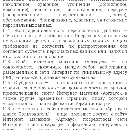
накопление, хранение, уточнение (обновление,
изменение), извлечение, использование, передачу
(распространение, предоставление, доступ),
обезличивание, блокирование, удаление, уничтожение
персональных данных.
1.1.4. «Конфиденциальность персональных данных» —
обязательное для соблюдения Оператором или иным
получившим доступ к персональным данным лицом
требование не допускать их распространения без
согласия субъекта персональных данных или наличия
иного законного основания.
1.1.5. «Сайт интернет магазина «Артхаус»» — это
совокупность связанных между собой веб-страниц,
размещенных в сети Интернет по уникальному адресу
(URL): arthouse78.ru, а также его субдоменах.
1.1.6. «Субдомены» — это страницы или совокупность
страниц, расположенные на доменах третьего уровня,
принадлежащие сайту Интернет магазин «Артхаус», а
также другие временные страницы, внизу который
указана контактная информация Администрации
1.1.5. «Пользователь сайта интернет магазина «Артхаус»»
(далее Пользователь) – лицо, имеющее доступ к сайту
Интернет магазина «Артхаус», посредством сети
Интернет и использующее информацию, материалы и
продукты сайта Интернет магазина «Артхаус».