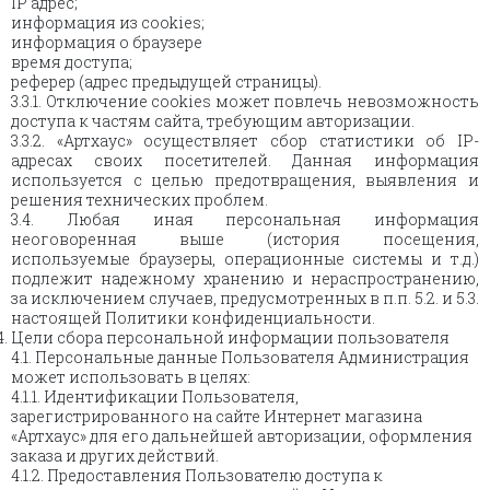
IP адрес;
информация из cookies;
информация о браузере
время доступа;
реферер (адрес предыдущей страницы).
3.3.1. Отключение cookies может повлечь невозможность
доступа к частям сайта, требующим авторизации.
3.3.2. «Артхаус» осуществляет сбор статистики об IP-
адресах своих посетителей. Данная информация
используется с целью предотвращения, выявления и
решения технических проблем.
3.4. Любая иная персональная информация
неоговоренная выше (история посещения,
используемые браузеры, операционные системы и т.д.)
подлежит надежному хранению и нераспространению,
за исключением случаев, предусмотренных в п.п. 5.2. и 5.3.
настоящей Политики конфиденциальности.
Цели сбора персональной информации пользователя
4.1. Персональные данные Пользователя Администрация
может использовать в целях:
4.1.1. Идентификации Пользователя,
зарегистрированного на сайте Интернет магазина
«Артхаус» для его дальнейшей авторизации, оформления
заказа и других действий.
4.1.2. Предоставления Пользователю доступа к