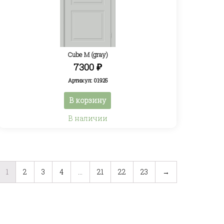
Cube M (gray)
7300
₽
Артикул: 01925
В корзину
В наличии
1
2
3
4
…
21
22
23
→