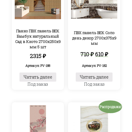
Панно ПВХ панель ВЕК
ПВХ панель ВЕК Соло
Бамбук натуральный
день декор 2700х375х9
Сад в Киото 2700х250х9
мм
мм 5 шт
Первоначал
Текуща
710
₽
610
₽
2315
₽
цена
цена:
составляла
610 ₽.
Артикул: PV-188
Артикул: PV-182
710 ₽.
Читать далее
Читать далее
Под заказ
Под заказ
Распродажа!