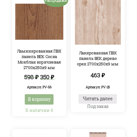
Распродажа!
Ламинированная ПВХ
Лакированная ПВХ
панель ВЕК Сосна
панель ВЕК дерево
Монблан коричневая
орех 2700х250х9 мм
2700х250х9 мм
463
₽
Первоначальная
Текущая
598
₽
350
₽
цена
цена:
составляла
350 ₽.
Артикул: PV-56
Артикул: PV-25
598 ₽.
Читать далее
В корзину
Под заказ
В наличии 4