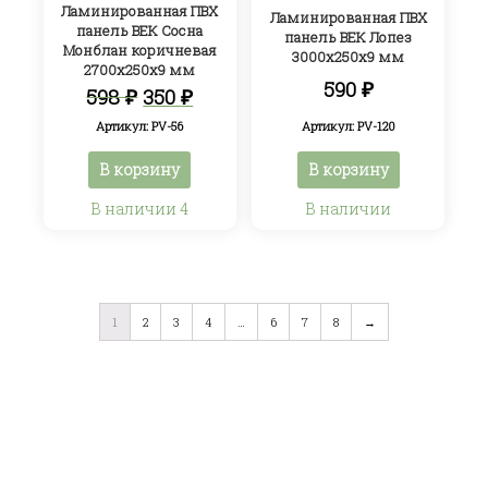
Ламинированная ПВХ
Ламинированная ПВХ
панель ВЕК Сосна
панель ВЕК Лопез
Монблан коричневая
3000х250х9 мм
2700х250х9 мм
590
₽
Первоначальная
Текущая
598
₽
350
₽
цена
цена:
Артикул: PV-120
Артикул: PV-56
составляла
350 ₽.
598 ₽.
В корзину
В корзину
В наличии 4
В наличии
1
2
3
4
…
6
7
8
→