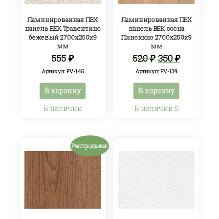
Ламинированная ПВХ
Ламинированная ПВХ
панель ВЕК Травентино
панель ВЕК сосна
бежевый 2700х250х9
Пиноккио 2700х250х9
мм
мм
Первоначал
Текуща
555
₽
520
₽
350
₽
цена
цена:
Артикул: PV-145
Артикул: PV-139
составляла
350 ₽.
520 ₽.
В корзину
В корзину
В наличии
В наличии 5
Распродажа!