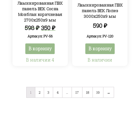
Ламинированная ПВХ
Ламинированная ПВХ
панель ВЕК Сосна
панель ВЕК Лопез
Монблан коричневая
3000х250х9 мм
2700х250х9 мм
590
₽
Первоначальная
Текущая
598
₽
350
₽
цена
цена:
Артикул: PV-120
Артикул: PV-56
составляла
350 ₽.
598 ₽.
В корзину
В корзину
В наличии 4
В наличии
1
2
3
4
…
17
18
19
→