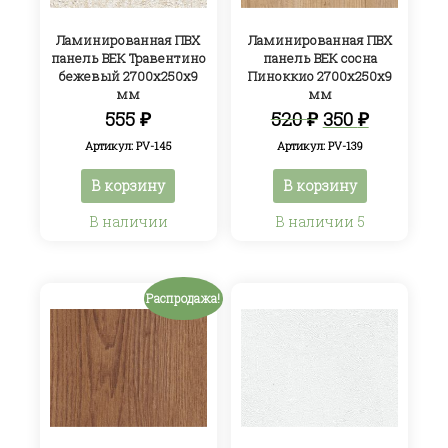
Ламинированная ПВХ
Ламинированная ПВХ
панель ВЕК Травентино
панель ВЕК сосна
бежевый 2700х250х9
Пиноккио 2700х250х9
мм
мм
Первоначал
Текуща
555
₽
520
₽
350
₽
цена
цена:
Артикул: PV-145
Артикул: PV-139
составляла
350 ₽.
520 ₽.
В корзину
В корзину
В наличии
В наличии 5
Распродажа!