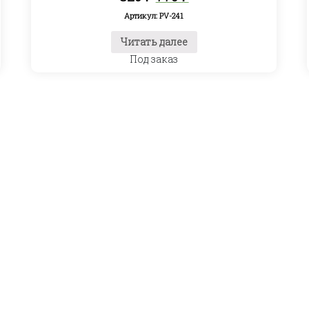
цена
цена:
Артикул: PV-241
составляла
770 ₽.
820 ₽.
Читать далее
Под заказ