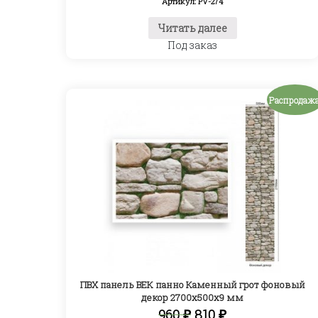
Артикул: PV-274
Читать далее
Под заказ
Распродажа
ПВХ панель ВЕК панно Каменный грот фоновый
декор 2700х500х9 мм
Первоначальная
Текущая
960
₽
810
₽