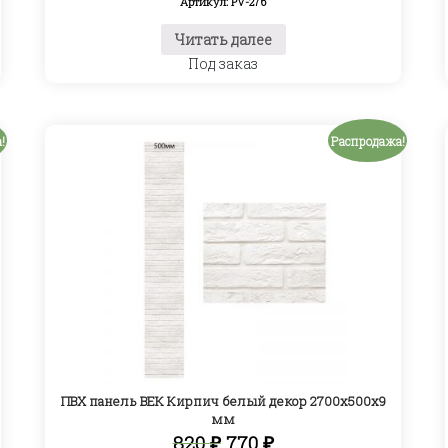
Артикул: PV-276
Читать далее
Под заказ
!
Распродажа!
ПВХ панель ВЕК Кирпич белый декор 2700х500х9
мм
Первоначальная
Текущая
820
₽
770
₽