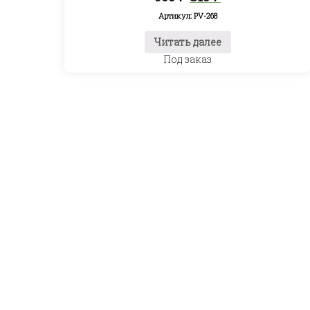
цена
цена:
Артикул: PV-268
составляла
810 ₽.
960 ₽.
Читать далее
Под заказ