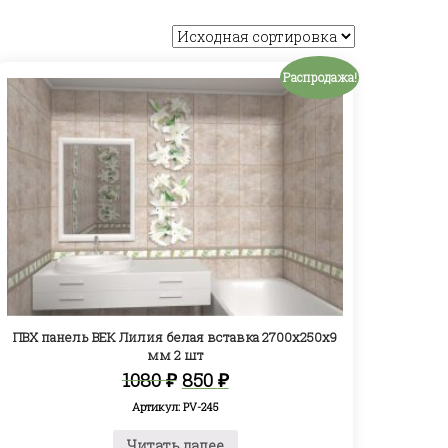
Распродажа!
ПВХ панель ВЕК Лилия белая вставка 2700х250х9
мм 2 шт
Первоначальная
Текущая
1080
₽
850
₽
цена
цена:
Артикул: PV-245
составляла
850 ₽.
1080 ₽.
Читать далее