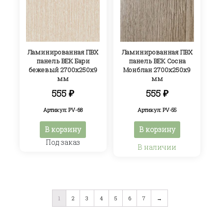
Ламинированная ПВХ
Ламинированная ПВХ
панель ВЕК Бари
панель ВЕК Сосна
бежевый 2700х250х9
Монблан 2700х250х9
мм
мм
555
₽
555
₽
Артикул: PV-68
Артикул: PV-55
В корзину
В корзину
Под заказ
В наличии
1
2
3
4
5
6
7
→