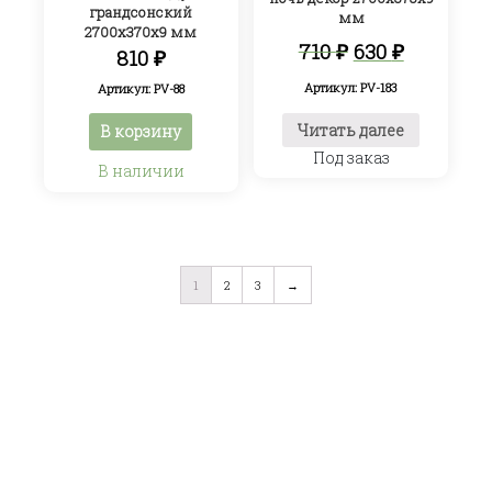
грандсонский
мм
2700х370х9 мм
Первоначал
Текуща
710
₽
630
₽
810
₽
цена
цена:
составляла
630 ₽.
Артикул: PV-183
Артикул: PV-88
710 ₽.
Читать далее
В корзину
Под заказ
В наличии
1
2
3
→