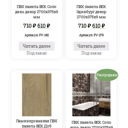
ПВХ панель ВЕК Соло
ПВХ панель ВЕК
день декор 2700х375х9
Эдинбург декор
мм
2700х375х9 мм
Первоначальная
Текущая
Первоначал
Текуща
710
₽
610
₽
710
₽
610
₽
цена
цена:
цена
цена:
составляла
610 ₽.
составляла
610 ₽.
Артикул: PV-182
Артикул: PV-279
710 ₽.
710 ₽.
Читать далее
Читать далее
Под заказ
Под заказ
Распродажа!
Ламинированная ПВХ
ПВХ панель ВЕК Соло
панель ВЕК Дуб
ночь декор 2700х375х9