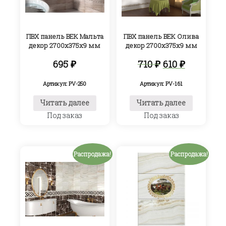
ПВХ панель ВЕК Мальта
ПВХ панель ВЕК Олива
декор 2700х375х9 мм
декор 2700х375х9 мм
Первоначал
Текуща
695
₽
710
₽
610
₽
цена
цена:
составляла
610 ₽.
Артикул: PV-250
Артикул: PV-161
710 ₽.
Читать далее
Читать далее
Под заказ
Под заказ
Распродажа!
Распродажа!