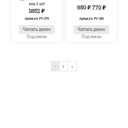
мм 2 шт
Первоначал
Текуща
850
₽
770
₽
1852
₽
цена
цена:
составляла
770 ₽.
Артикул: PV-184
Артикул: PV-275
850 ₽.
Читать далее
Читать далее
Под заказ
Под заказ
1
2
→