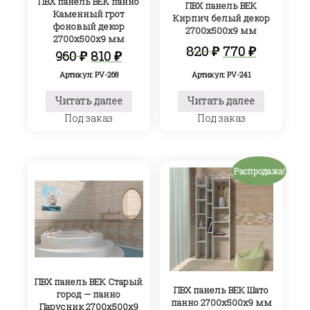
ПВХ панель ВЕК панно
ПВХ панель ВЕК
Каменный грот
Кирпич белый декор
фоновый декор
2700х500х9 мм
2700х500х9 мм
Первоначал
Текуща
820
₽
770
₽
Первоначальная
Текущая
960
₽
810
₽
цена
цена:
цена
цена:
составляла
770 ₽.
Артикул: PV-241
Артикул: PV-268
составляла
810 ₽.
820 ₽.
960 ₽.
Читать далее
Читать далее
Под заказ
Под заказ
Распродажа!
ПВХ панель ВЕК Старый
ПВХ панель ВЕК Шато
город — панно
панно 2700х500х9 мм
Парусник 2700х500х9