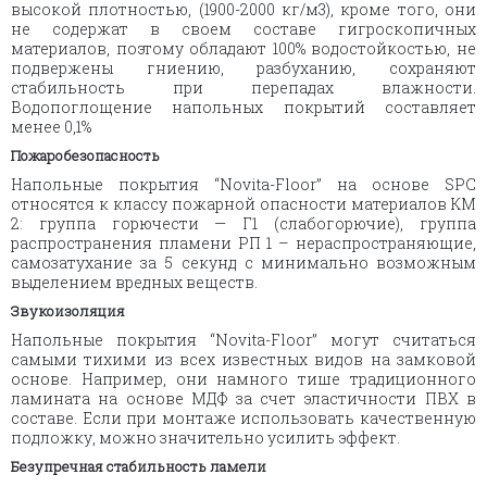
высокой плотностью, (1900-2000 кг/м3), кроме того, они
не содержат в своем составе гигроскопичных
материалов, поэтому обладают 100% водостойкостью, не
подвержены гниению, разбуханию, сохраняют
стабильность при перепадах влажности.
Водопоглощение напольных покрытий составляет
менее 0,1%
Пожаробезопасность
Напольные покрытия “Novita-Floor” на основе SPC
относятся к классу пожарной опасности материалов КМ
2: группа горючести — Г1 (слабогорючие), группа
распространения пламени РП 1 – нераспространяющие,
самозатухание за 5 секунд с минимально возможным
выделением вредных веществ.
Звукоизоляция
Напольные покрытия “Novita-Floor” могут считаться
самыми тихими из всех известных видов на замковой
основе. Например, они намного тише традиционного
ламината на основе МДФ за счет эластичности ПВХ в
составе. Если при монтаже использовать качественную
подложку, можно значительно усилить эффект.
Безупречная стабильность ламели