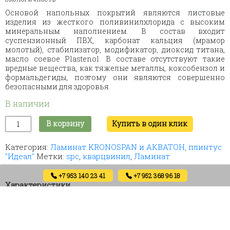
Основой напольных покрытий являются листовые
изделия из жесткого поливинилхлорида с высоким
минеральным наполнением. В состав входит
суспензионный ПВХ, карбонат кальция (мрамор
молотый), стабилизатор, модификатор, диоксид титана,
масло соевое Plastenol. В составе отсутствуют такие
вредные вещества, как тяжелые металлы, коксобензол и
формальдегиды, поэтому они являются совершенно
безопасными для здоровья.
В наличии
Количество
В корзину
Купить в один клик
товара
Ламинат
Категория:
Ламинат KRONOSPAN и АКВАТОН, плинтус
кварцвиниловый
"Идеал"
Метки:
spc
,
кварцвинил
,
Ламинат
"Бетон
мокко
11"
+7 953 140 23 41
+7 952 368 96 18
1168*292*4.2
Характеристики
мм,
(8
м2
Единица
шт/
кор);