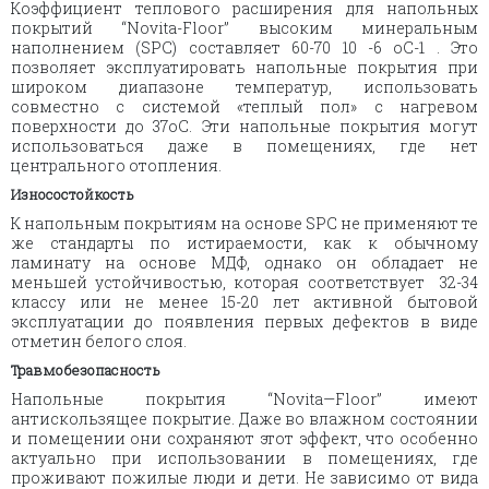
Коэффициент теплового расширения для напольных
покрытий “Novita-Floor” высоким минеральным
наполнением (SPC) составляет 60-70 10 -6 оС-1 . Это
позволяет эксплуатировать напольные покрытия при
широком диапазоне температур, использовать
совместно с системой «теплый пол» с нагревом
поверхности до 37оС. Эти напольные покрытия могут
использоваться даже в помещениях, где нет
центрального отопления.
Износостойкость
К напольным покрытиям на основе SPC не применяют те
же стандарты по истираемости, как к обычному
ламинату на основе МДФ, однако он обладает не
меньшей устойчивостью, которая соответствует 32-34
классу или не менее 15-20 лет активной бытовой
эксплуатации до появления первых дефектов в виде
отметин белого слоя.
Травмобезопасность
Напольные покрытия “
Novita
—
Floor
” имеют
антискользящее покрытие. Даже во влажном состоянии
и помещении они сохраняют этот эффект, что особенно
актуально при использовании в помещениях, где
проживают пожилые люди и дети. Не зависимо от вида