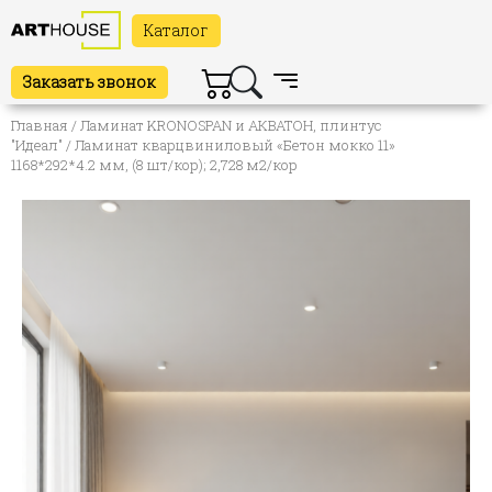
Каталог
Заказать звонок
Главная
/
Ламинат KRONOSPAN и АКВАТОН, плинтус
"Идеал"
/ Ламинат кварцвиниловый «Бетон мокко 11»
1168*292*4.2 мм, (8 шт/кор); 2,728 м2/кор