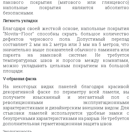
лакового покрытия (матового или глянцевого)
напольные покрытия являются абсолютно
безопасными.
Легкость укладки
Благодаря своей жесткой основе, напольные покрытия
“
Novita
—
Floor
” способны скрыть большое количество
дефектов чернового пола. Допустимый перепад
составляет 2 мм на 2 метра или 3 мм на 5 метров, что
значительно выше показателей обычного ламината или
паркета на замковой системе. Не требуется
температурных швов и порогов между комнатами,
можно укладывать цельным покрытием на большой
площади.
V-образная фаска
На некоторых видах панелей благодаря красивой
декоративной фаске по периметру всей ламели, вы
получаете изысканный и элегантный пол с
революционными эксплуатационными
характеристиками и дизайнерским внешним видом. Для
стыковки ламелей используются удобные замки с
безупречными характеристиками на разрыв. Не требуется
дополнительная герметизационная защита швов.
Экологичность