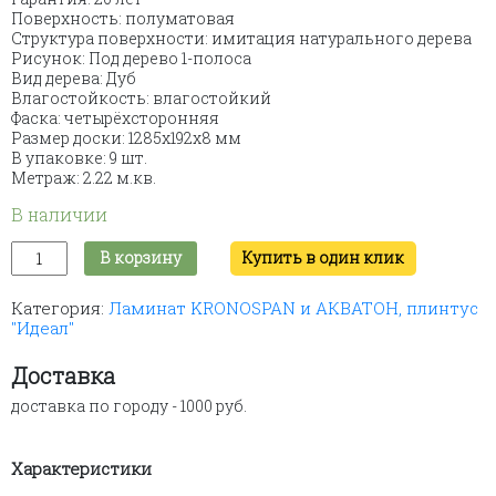
Поверхность: полуматовая
Структура поверхности: имитация натурального дерева
Рисунок: Под дерево 1-полоса
Вид дерева: Дуб
Влагостойкость: влагостойкий
Фаска: четырёхсторонняя
Размер доски: 1285x192x8 мм
В упаковке: 9 шт.
Метраж: 2.22 м.кв.
В наличии
Количество
В корзину
Купить в один клик
товара
Ламинат
Категория:
Ламинат KRONOSPAN и АКВАТОН, плинтус
Kronospan
"Идеал"
"Дуб
Гондола"
№К468,
Доставка
1285х192х8
доставка по городу - 1000 руб.
мм
Характеристики