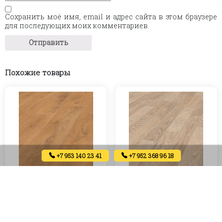
Сохранить моё имя, email и адрес сайта в этом браузере
для последующих моих комментариев.
Похожие товары
+7 953 140 23 41
+7 952 368 96 18
Ламинат Kronospan «Дуб
Ламинат Kronospan «Дуб
Харлех» №8573, 1285x192x8
Льняной» №4283, 1285x192x8
мм
мм
230
₽
182
₽
Артикул:
Артикул: