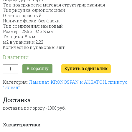
Тип поверхности: матовая структурированная
Тип рисунка: однополосный
Оттенок: красный
Наличие фаски: без фаски
Тип соединения: замковый
Размер: 1285 х 192 х 8 мм
Толщина: 8 мм
м2 в упаковке: 2,22
Количество в упаковке: 9 шт
В наличии
Количество
В корзину
Купить в один клик
товара
Ламинат
Категория:
Ламинат KRONOSPAN и АКВАТОН, плинтус
Kronospan
"Идеал"
"Дуб
Скарлет"
№5237,
Доставка
1285х192х8
доставка по городу - 1000 руб.
мм
Характеристики