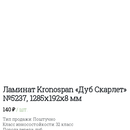
Ламинат Kronospan «Дуб Скарлет»
№5237, 1285х192х8 мм
140
₽
/ шт.
Тип продажи: Поштучно
Класс износостойкости: 32 класс
Порода дерева: дуб