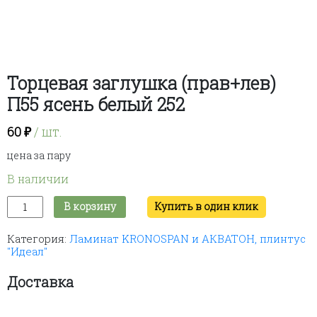
Торцевая заглушка (прав+лев)
П55 ясень белый 252
60
₽
/ шт.
цена за пару
В наличии
Количество
В корзину
Купить в один клик
товара
Торцевая
Категория:
Ламинат KRONOSPAN и АКВАТОН, плинтус
заглушка
"Идеал"
(прав+лев)
П55
ясень
Доставка
белый
252