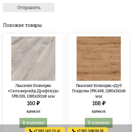
Похожие товары
Ламинат Kronospan
Ламинат Kronospan «Дуб
«Сильверсайд Дрифтвуд»
Гондола» №К468, 1285х192х8
№К039, 1285x192x8 мм
мм
160
₽
168
₽
Артикул:
Артикул:
В корзину
В корзину
+7 953 140 23 41
+7 952 368 96 18