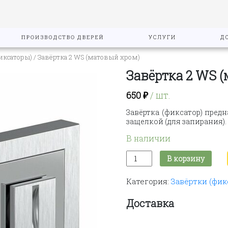
ПРОИЗВОДСТВО ДВЕРЕЙ
УСЛУГИ
Д
иксаторы)
/ Завёртка 2 WS (матовый хром)
Завёртка 2 WS 
650
₽
/ шт.
Завёртка (фиксатор) пред
защелкой (для запирания).
В наличии
Количество
В корзину
товара
Завёртка
Категория:
Завёртки (фик
2
WS
(матовый
Доставка
хром)