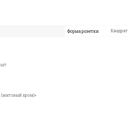
Квадрат
Форма розетки
 шт.
S (матовый хром)»