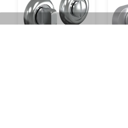
Завёртка 4 WS (матовый хром)
Завё
650
₽
Артикул:
В корзину
В наличии
ГЛАВНАЯ