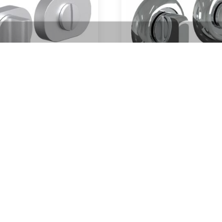
ртка R16 (браш мат хром)
Завёртка 4 WS (хром
1500
₽
650
₽
Артикул:
Артикул:
В корзину
В корзину
В наличии
В наличии
Межкомнатные двери
В