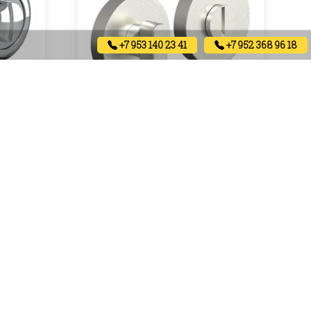
+7 953 140 23 41
+7 952 368 96 18
)
Завёртка I-1WC (браш мат хром)
550
₽
Артикул:
В корзину
В наличии
ыставочный центр в Санкт-Петербурге