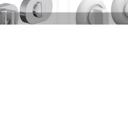
Завёртка R16 (хром)
Завёртка 4 WS (белая
1500
₽
650
₽
Артикул:
Артикул:
В корзину
В корзину
В наличии
В наличии
Межкомнатные двери
В