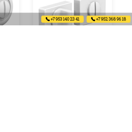
+7 953 140 23 41
+7 952 368 96 18
)
Завёртка R15 (матовый белый)
1600
₽
Артикул:
В корзину
В наличии
ыставочный центр в Санкт-Петербурге