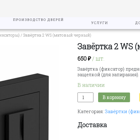
ПРОИЗВОДСТВО ДВЕРЕЙ
УСЛУГИ
Д
иксаторы)
/ Завёртка 2 WS (матовый черный)
Завёртка 2 WS 
650
₽
/ шт.
Завёртка (фиксатор) пред
защелкой (для запирания).
В наличии
Количество
В корзину
товара
Завёртка
Категория:
Завёртки (фик
2
WS
(матовый
Доставка
черный)