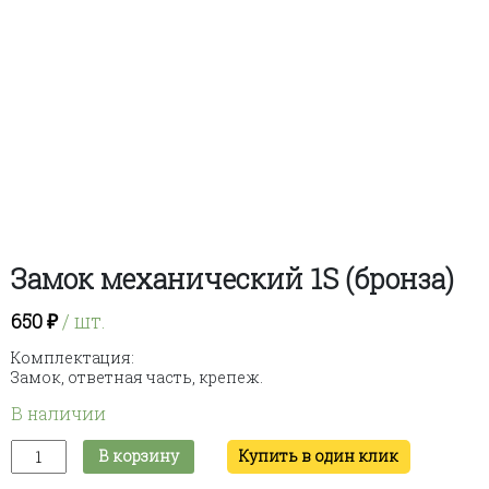
Замок механический 1S (бронза)
650
₽
/ шт.
Комплектация:
Замок, ответная часть, крепеж.
В наличии
Количество
В корзину
Купить в один клик
товара
Замок