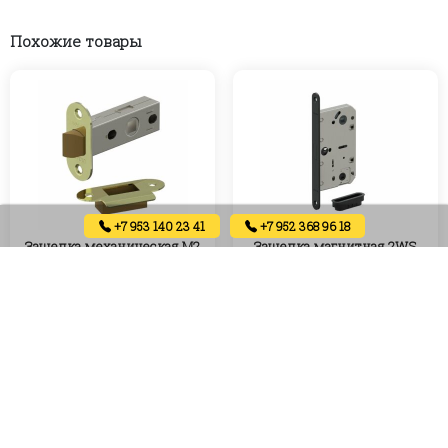
Похожие товары
+7 953 140 23 41
+7 952 368 96 18
Защелка механическая М2
Защелка магнитная 2WS
(золото)
(матовый черный)
250
₽
770
₽
Артикул:
Артикул:
В корзину
В корзину
В наличии
В наличии