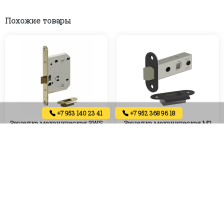
Похожие товары
+7 953 140 23 41
+7 952 368 96 18
Защелка механическая 3WS
Защелка механическая М2
(бронза)
(матовый черный)
400
₽
250
₽
Артикул:
Артикул:
В корзину
В корзину
В наличии
В наличии