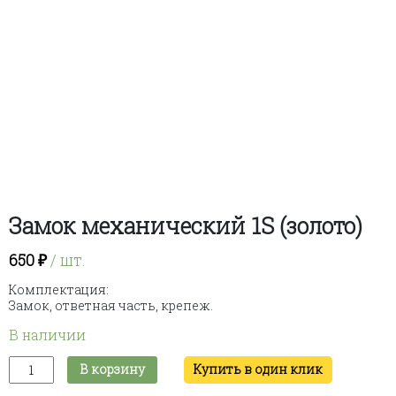
Замок механический 1S (золото)
650
₽
/ шт.
Комплектация:
Замок, ответная часть, крепеж.
В наличии
Количество
В корзину
Купить в один клик
товара
Замок