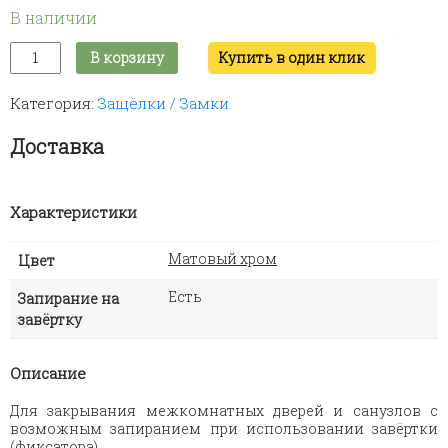
В наличии
Количество
В корзину
Купить в один клик
товара
Защелка
Категория:
Защёлки / Замки
магнитная
2WS
(матовый
Доставка
хром)
Характеристики
Матовый хром
Цвет
Есть
Запирание на
завёртку
Описание
Для закрывания межкомнатных дверей и санузлов с
возможным запиранием при использовании завёртки
(фиксатора).