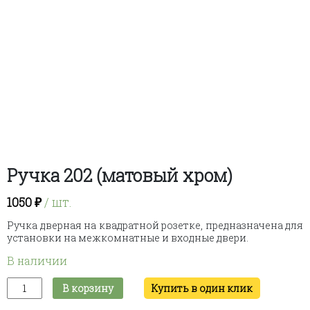
Ручка 202 (матовый хром)
1050
₽
/ шт.
Ручка дверная на квадратной розетке, предназначена для
установки на межкомнатные и входные двери.
В наличии
Количество
В корзину
Купить в один клик
товара
Ручка