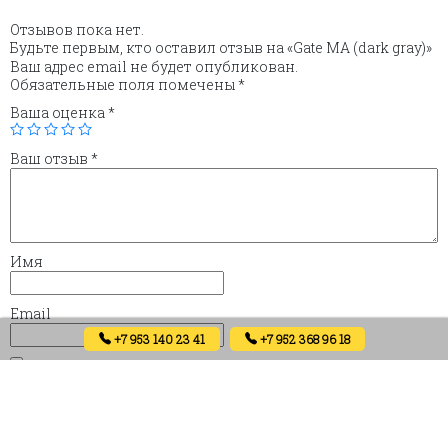
Отзывов пока нет.
Будьте первым, кто оставил отзыв на «Gate MA (dark gray)»
Ваш адрес email не будет опубликован.
Обязательные поля помечены
*
Ваша оценка
*
Ваш отзыв
*
Имя
Email
+7 953 140 23 41
+7 952 368 96 18
Сохранить моё имя, email и адрес сайта в этом браузере
для последующих моих комментариев.