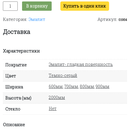
Количество
В корзину
Купить в один клик
товара
Gate
Категория:
Эмалит
Артикул:
MA
01954
(dark
gray)
Доставка
Характеристики
Эмалит- гладкая поверхность
Покрытие
Темно-серый
Цвет
600мм
,
700мм
,
800мм
,
900мм
Ширина
2000мм
Высота (мм)
Нет
Стекло
Описание