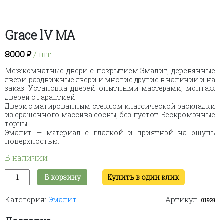
Grace lV MA
8000
₽
/ шт.
Межкомнатные двери с покрытием Эмалит, деревянные
двери, раздвижные двери и многие другие в наличии и на
заказ. Установка дверей опытными мастерами, монтаж
дверей с гарантией.
Двери с матированным стеклом классической раскладки
из сращенного массива сосны, без пустот. Бескромочные
торцы.
Эмалит — материал с гладкой и приятной на ощупь
поверхностью.
В наличии
Количество
В корзину
Купить в один клик
товара
Grace
Категория:
Эмалит
Артикул:
lV
01929
MA