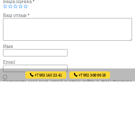
Ваша оценка
*
Ваш отзыв
*
Имя
Email
+7 953 140 23 41
+7 952 368 96 18
Сохранить моё имя, email и адрес сайта в этом браузере
для последующих моих комментариев.
Похожие товары