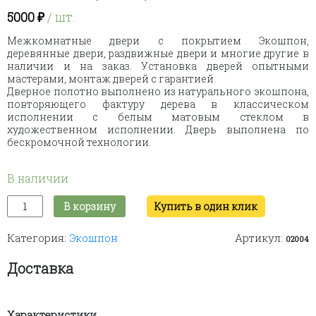
5000
₽
/ шт.
Межкомнатные двери с покрытием Экошпон,
деревянные двери, раздвижные двери и многие другие в
наличии и на заказ. Установка дверей опытными
мастерами, монтаж дверей с гарантией.
Дверное полотно выполнено из натурального экошпона,
повторяющего фактуру дерева в классическом
исполнении с белым матовым стеклом в
художественном исполнении. Дверь выполнена по
бескромочной технологии.
В наличии
Количество
В корзину
Купить в один клик
товара
Alba
Категория:
Экошпон
Артикул:
8
02004
eco
(white)
Доставка
Характеристики