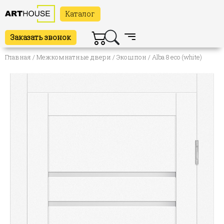
Каталог
Заказать звонок
Главная
/
Межкомнатные двери
/
Экошпон
/ Alba 8 eco (white)