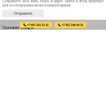
Сохранить моё имя, email и адрес сайта в этом браузере
для последующих моих комментариев.
+7 953 140 23 41
+7 952 368 96 18
Похожие товары
Grey Lines eco
Magic Wood eco (white tree)
(Алюметаллик)
4600
₽
6800
₽
Артикул: 02009
Артикул: 01996
В корзину
В корзину