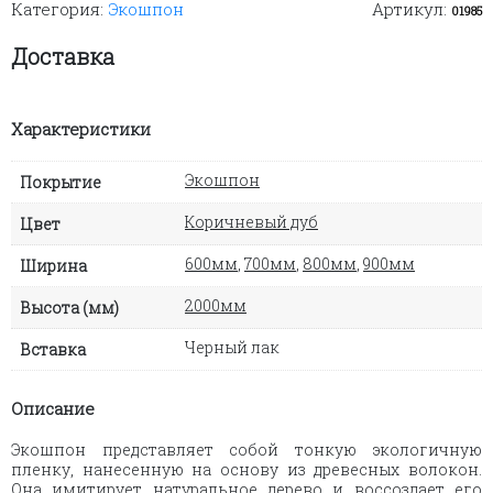
Категория:
Экошпон
Артикул:
Lines
01985
eco
(brown
Доставка
oak)
Характеристики
Экошпон
Покрытие
Коричневый дуб
Цвет
600мм
,
700мм
,
800мм
,
900мм
Ширина
2000мм
Высота (мм)
Черный лак
Вставка
Описание
Экошпон представляет собой тонкую экологичную
пленку, нанесенную на основу из древесных волокон.
Она имитирует натуральное дерево и воссоздает его