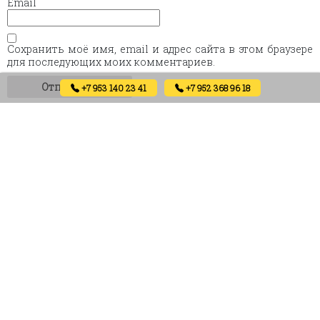
Email
Сохранить моё имя, email и адрес сайта в этом браузере
для последующих моих комментариев.
+7 953 140 23 41
+7 952 368 96 18
Похожие товары
Alba 1.1 eco (white)
Light Lines eco (gray)
5000
₽
4000
₽
Артикул: 02005
Артикул: 01991