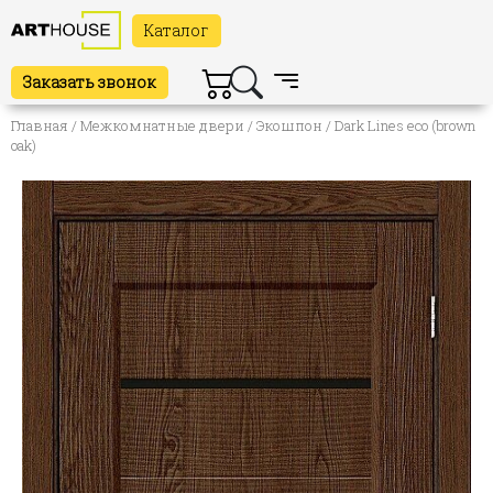
Каталог
Заказать звонок
Главная
/
Межкомнатные двери
/
Экошпон
/ Dark Lines eco (brown
oak)