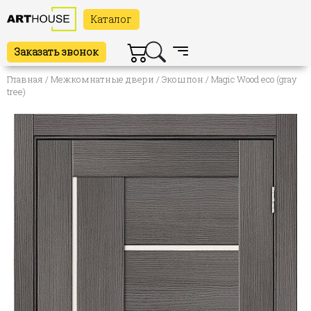
Каталог
Заказать звонок
Главная
/
Межкомнатные двери
/
Экошпон
/ Magic Wood eco (gray
tree)