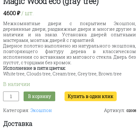
Magic Wood eco (gray tree)
4600
₽
/ шт.
Межкомнатные двери с покрытием Экошпон,
деревянные двери, раздвижные двери и многие другие в
наличии и на заказ. Установка дверей опытными
мастерами, монтаж дверей с гарантией.
Дверное полотно выполнено из натурального экошпона,
повторяющего фактуру дерева в классическом
исполнении со вставками из матового стекла. Дверь без
пустот, с торцами без кромок.
Исполнение
в пяти цветах:
White tree, Clouds tree, Cream tree, Grey tree, Brown tree
В наличии
Количество
В корзину
Купить в один клик
товара
Magic
Категория:
Экошпон
Артикул:
Wood
02008
eco
(gray
Доставка
tree)