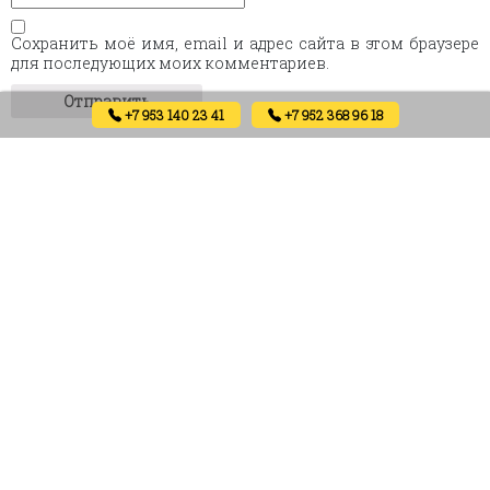
Сохранить моё имя, email и адрес сайта в этом браузере
для последующих моих комментариев.
+7 953 140 23 41
+7 952 368 96 18
Похожие товары
Grey Lines eco (Антрацит)
Palmer 1 eco (brown oak)
6800
₽
5000
₽
Артикул: 01994
Артикул: 02001
В корзину
В корзину