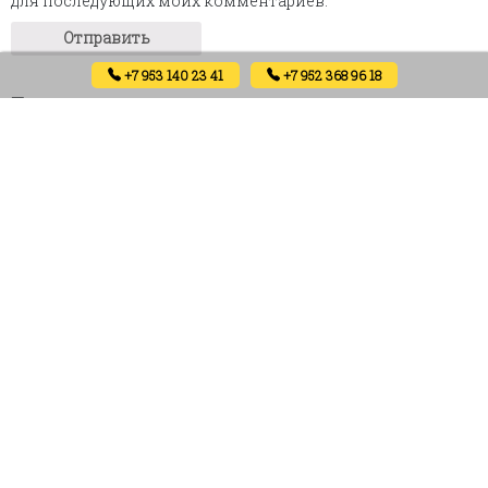
для последующих моих комментариев.
+7 953 140 23 41
+7 952 368 96 18
Похожие товары
Alba 12 eco (white)
Light Lines eco (clouds)
5000
₽
4000
₽
Артикул: 02003
Артикул: 01993
В корзину
В корзину
В наличии
В наличии