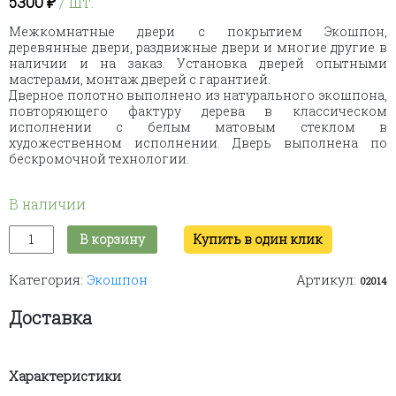
5300
₽
/ шт.
Межкомнатные двери с покрытием Экошпон,
деревянные двери, раздвижные двери и многие другие в
наличии и на заказ. Установка дверей опытными
мастерами, монтаж дверей с гарантией.
Дверное полотно выполнено из натурального экошпона,
повторяющего фактуру дерева в классическом
исполнении с белым матовым стеклом в
художественном исполнении. Дверь выполнена по
бескромочной технологии.
В наличии
Количество
В корзину
Купить в один клик
товара
Alba
Категория:
Экошпон
Артикул:
2.0
02014
eco
(white)
Доставка
Характеристики