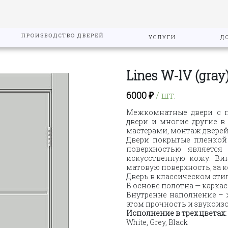
ПРОИЗВОДСТВО ДВЕРЕЙ
УСЛУГИ
Д
Lines W-lV (gray
6000
₽
/ шт.
Межкомнатные двери с п
двери и многие другие в
мастерами, монтаж дверей
Двери покрытые пленко
поверхностью являетс
искусственную кожу. Ви
матовую поверхность, за 
Дверь в классическом стил
В основе полотна — каркас
Внутренне наполнение – ж
этом прочность и звукоиз
Исполнение в трех цветах:
White, Grey, Black