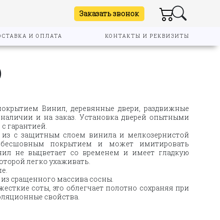
Заказать звонок
ОСТАВКА И ОПЛАТА
КОНТАКТЫ И РЕКВИЗИТЫ
)
окрытием Винил, деревянные двери, раздвижные
 наличии и на заказ. Установка дверей опытными
 с гарантией.
й из
с защитным слоем винила и мелкозернистой
я бесшовным покрытием и может имитировать
нил не выцветает со временем и имеет гладкую
которой легко ухаживать.
е.
 из сращенного массива сосны.
есткие соты, это облегчает полотно сохраняя при
оляционные свойства.