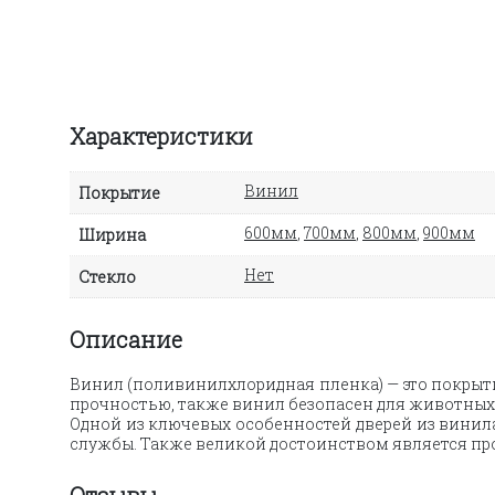
Характеристики
Винил
Покрытие
600мм
,
700мм
,
800мм
,
900мм
Ширина
Нет
Стекло
Описание
Винил (поливинилхлоридная пленка) — это покрыт
прочностью, также винил
безопасен для животных 
Одной из ключевых особенностей дверей из винила
службы. Также великой достоинством является про