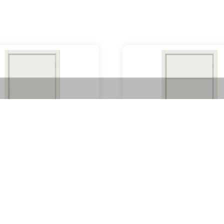
Horizon W (white)
Lines W-lV (white)
6000
₽
6000
₽
Артикул: 01975
Артикул: 01984