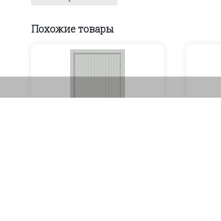
Похожие товары
Lines W-lll (gray)
6000
₽
Артикул: 01972