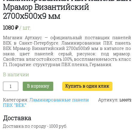
Мрамор Византийский
2700х500х9 мм
1080
₽
/ шт.
Магазин Артхаус — официальный поставщик панелей
ВЕК в Санкт-Петербурге. Ламинированная ПВХ панель
ВЕК Мрамор Византийский 2700х500х9 мм в каталоге по
заказ. цвет панелей: серый, рисунок: под мрамор.
Свойства: влагостойкость 100%, воспламеняемость класс
Г1. Покрытие: структурная ПВХ пленка, Германия.
В наличии
Количество
В корзину
Купить в один клик
товара
Ламинированная
Категория:
Ламинированные панели
Артикул:
ПВХ
L00072
ПВХ "ВЕК"
панель
ВЕК
Мрамор
Доставка
Византийский
Доставка по городу - 1000 руб.
2700х500х9
мм