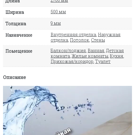
2700 мм
Длина
500 мм
Ширина
9 мм
Толщина
Внутренняя отделка
,
Наружная
Назначение
отделка
,
Потолок
,
Стены
Балкон/лоджия
,
Ванная
,
Детская
Помещение
комната
,
Жилые комнаты
,
Кухня
,
Прихожая/коридор
,
Туалет
Описание
Видеоплеер