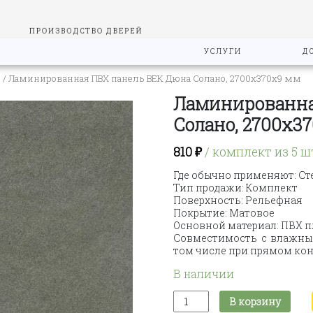
ПРОИЗВОДСТВО ДВЕРЕЙ
УСЛУГИ
Д
"
/ Ламинированная ПВХ панель ВЕК Дюна Солано, 2700х370х9 мм
Ламинированна
Солано, 2700х3
810
₽
/ комплект из 5 ш
Где обычно применяют: Ст
Тип продажи: Комплект
Поверхность: Рельефная
Покрытие: Матовое
Основной материал: ПВХ 
Совместимость с влажным
том числе при прямом кон
В наличии
Количество
В корзину
товара