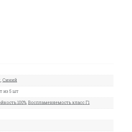
й
,
Синий
 из 5 шт
йкость 100%
,
Воспламеняемость класс Г1