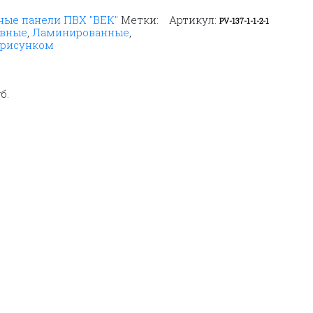
ые панели ПВХ "ВЕК"
Метки:
Артикул:
PV-137-1-1-2-1
овные
,
Ламинированные
,
/рисунком
б.