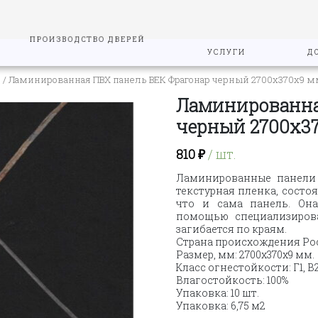
ПРОИЗВОДСТВО ДВЕРЕЙ
УСЛУГИ
Д
"
/ Ламинированная ПВХ панель ВЕК Фрагонар черный 2700х370х9 
Ламинированна
черный 2700х3
810
₽
/ шт.
Ламинированные панели 
текстурная пленка, состо
что и сама панель. Он
помощью специализирова
загибается по краям.
Страна происхождения Ро
Размер, мм: 2700х370х9 мм.
Класс огнестойкости: Г1, В2
Влагостойкость: 100%
Упаковка: 10 шт.
Упаковка: 6,75 м2