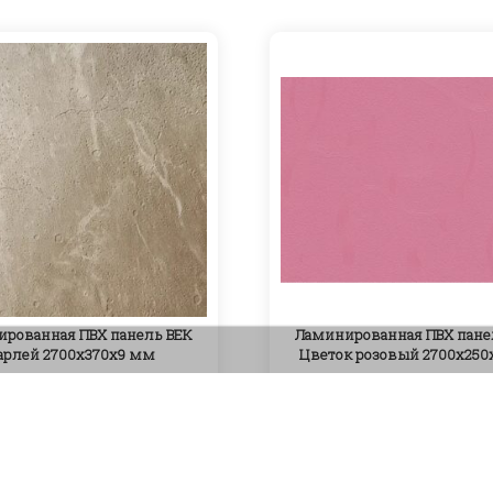
рованная ПВХ панель ВЕК
Ламинированная ПВХ пане
арлей 2700х370х9 мм
Цветок розовый 2700х250
810
₽
555
₽
Артикул: PV-147
Артикул: PV-157
Читать далее
В корзину
Под заказ