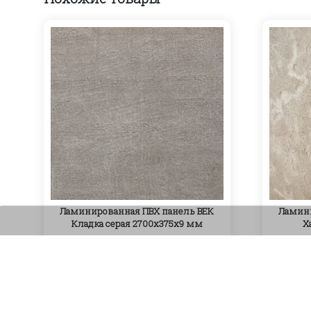
Ламинированная ПВХ панель ВЕК
Ламини
Кладка серая 2700х375х9 мм
Х
810
₽
Артикул: PV-97
В корзину