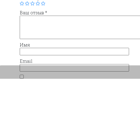
Ваш отзыв
*
Имя
Email
Сохранить моё имя, email и адрес сайта в 
комментариев.
Похожие товары