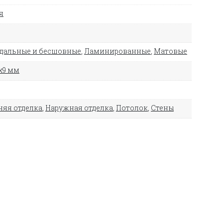
я
дальные и бесшовные
,
Ламинированные
,
Матовые
х9 мм
няя отделка
,
Наружная отделка
,
Потолок
,
Стены