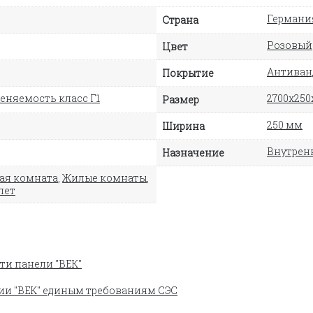
Германи
Страна
Розовый
Цвет
Антиван
Покрытие
еняемость класс Г1
2700х250
Размер
250 мм
Ширина
Внутрен
Назначение
ая комната
,
Жилые комнаты
,
лет
ти панели "ВЕК"
ии "ВЕК" единым требованиям СЭС