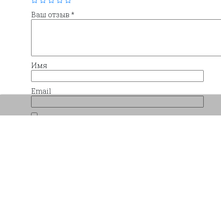
Ваш отзыв
*
Имя
Email
Сохранить моё имя, email и адрес сайта в 
комментариев.
Похожие товары