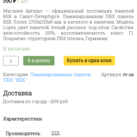
590
₽
/ шт.
Магазин Артхаус — официальный поставщик панелей
ВЕК в Санкт-Петербурге. Ламинированная ПВХ панель
ВЕК Лопез 2700х250х9 мм в каталоге в наличии. Модель
Lopez, цвет панелей: белый, рисунок: под обои. Свойства:
влагостойкость 100%, воспламеняемость класс Г1.
Покрытие: структурная ПВХ пленка, Германия.
В наличии
Количество
В корзину
Купить в один клик
товара
Ламинированная
Категория:
Ламинированные панели
Артикул:
ПВХ
PV-120
ПВХ "ВЕК"
панель
ВЕК
Лопез
Доставка
3000х250х9
Доставка по городу - 1000 руб.
мм
Характеристики
ВЕК
Производитель