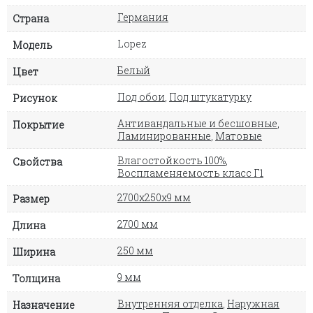
Германия
Страна
Lopez
Модель
Белый
Цвет
Под обои
,
Под штукатурку
Рисунок
Антивандальные и бесшовные
,
Покрытие
Ламинированные
,
Матовые
Влагостойкость 100%
,
Свойства
Воспламеняемость класс Г1
2700х250х9 мм
Размер
2700 мм
Длина
250 мм
Ширина
9 мм
Толщина
Внутренняя отделка
,
Наружная
Назначение