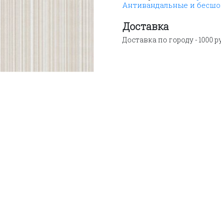
Антивандальные и бесш
панель
ВЕК
Рипс
Доставка
оливковый
Доставка по городу - 1000 р
2700х250х9
мм