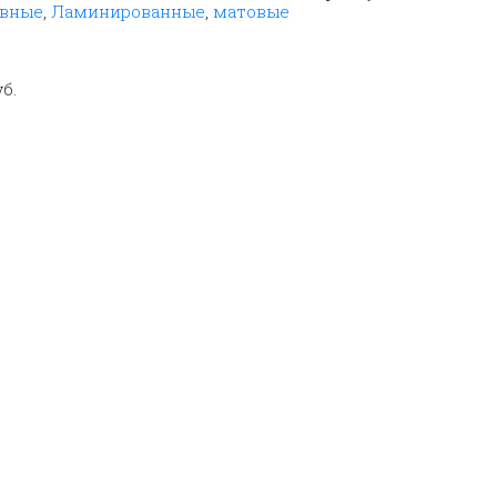
овные
,
Ламинированные
,
матовые
уб.