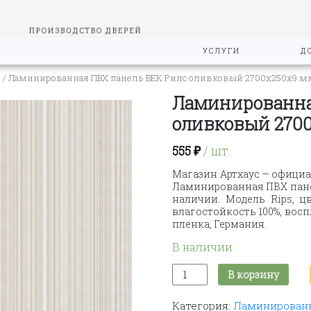
ПРОИЗВОДСТВО ДВЕРЕЙ
УСЛУГИ
Д
"
/ Ламинированная ПВХ панель ВЕК Рипс оливковый 2700х250х9 м
Ламинированна
оливковый 270
555
₽
/ шт.
Магазин Артхаус — официа
Ламинированная ПВХ панел
наличии. Модель Rips, цв
влагостойкость 100%, вос
пленка, Германия.
В наличии
Количество
В корзину
товара
Ламинированная
Категория:
Ламинированн
ПВХ