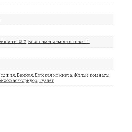
й
йкость 100%
,
Воспламеняемость класс Г1
лоджия
,
Ванная
,
Детская комната
,
Жилые комнаты
,
рихожая/коридор
,
Туалет