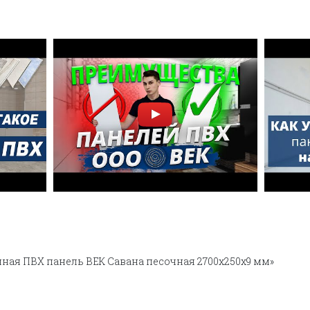
нная ПВХ панель ВЕК Савана песочная 2700х250х9 мм»