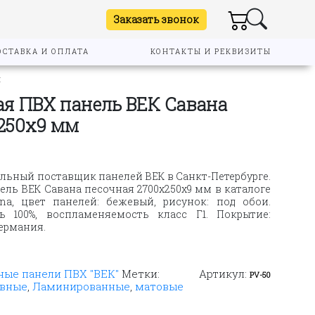
Заказать звонок
ОСТАВКА И ОПЛАТА
КОНТАКТЫ И РЕКВИЗИТЫ
м
я ПВХ панель ВЕК Савана
250х9 мм
льный поставщик панелей ВЕК в Санкт-Петербурге.
ль ВЕК Савана песочная 2700х250х9 мм в каталоге
na, цвет панелей: бежевый, рисунок: под обои.
ть 100%, воспламеняемость класс Г1. Покрытие:
Германия.
ые панели ПВХ "ВЕК"
Метки:
Артикул:
PV-50
овные
,
Ламинированные
,
матовые