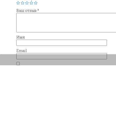
Ваш отзыв
*
Имя
Email
Сохранить моё имя, email и адрес сайта в 
комментариев.
Похожие товары