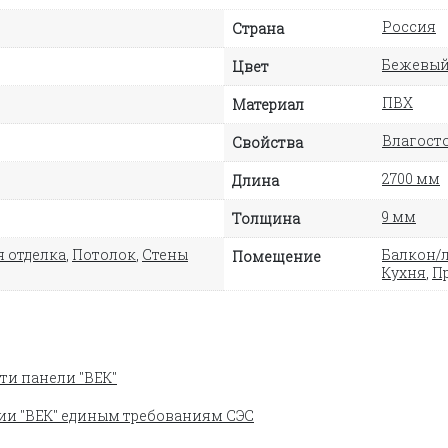
Россия
Страна
Бежевы
Цвет
ПВХ
Материал
Влагосто
Свойства
2700 мм
Длина
9 мм
Толщина
 отделка
,
Потолок
,
Стены
Балкон/
Помещение
Кухня
,
П
ти панели "ВЕК"
ии "ВЕК" единым требованиям СЭС