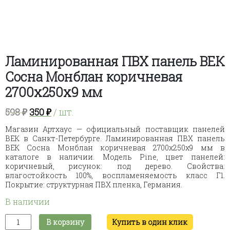
Ламинированная ПВХ панель ВЕК
Сосна Монблан коричневая
2700х250х9 мм
Первоначальная
Текущая
598
₽
350
₽
/ шт.
цена
цена:
Магазин Артхаус — официальный поставщик панелей
составляла
350 ₽.
ВЕК в Санкт-Петербурге. Ламинированная ПВХ панель
598 ₽.
ВЕК Сосна Монблан коричневая 2700х250х9 мм в
каталоге в наличии. Модель Pine, цвет панелей:
коричневый, рисунок: под дерево. Свойства:
влагостойкость 100%, воспламеняемость класс Г1.
Покрытие: структурная ПВХ пленка, Германия.
В наличии
Количество
В корзину
Купить в один клик
товара