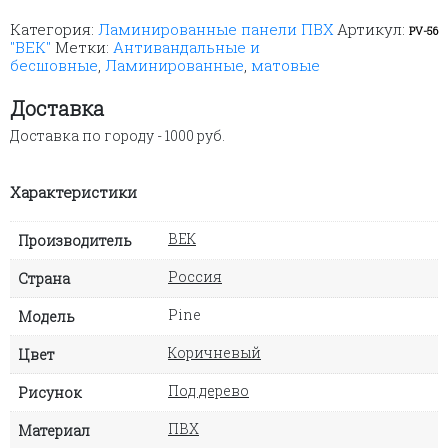
Ламинированная
Категория:
Ламинированные панели ПВХ
Артикул:
ПВХ
PV-56
"ВЕК"
Метки:
Антивандальные и
панель
бесшовные
,
Ламинированные
,
матовые
ВЕК
Сосна
Монблан
Доставка
коричневая
Доставка по городу - 1000 руб.
2700х250х9
мм
Характеристики
ВЕК
Производитель
Россия
Страна
Pine
Модель
Коричневый
Цвет
Под дерево
Рисунок
ПВХ
Материал