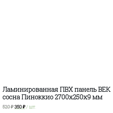
Ламинированная ПВХ панель ВЕК
сосна Пиноккио 2700х250х9 мм
Первоначальная
Текущая
520
₽
350
₽
/ шт.
цена
цена: