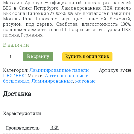
Магазин Артхаус — официальный поставщик панелей
составляла
350 ₽.
ВЕК в Санкт-Петербурге. Ламинированная ПВХ панель
520 ₽.
ВЕК сосна Пиноккио 2700х250х9 мм в каталоге в наличии.
Модель Pine Pinocchio Light, цвет панелей: бежевый,
рисунок: под дерево. Свойства: влагостойкость 100%,
воспламеняемость класс Г1. Покрытие: структурная ПВХ
пленка, Германия.
В наличии
Количество
В корзину
Купить в один клик
товара
Ламинированная
Категория:
Ламинированные панели
Артикул:
ПВХ
PV-139
ПВХ "ВЕК"
Метки:
Антивандальные и
панель
бесшовные
,
Ламинированные
,
матовые
ВЕК
сосна
Пиноккио
Доставка
2700х250х9
мм
Характеристики
ВЕК
Производитель