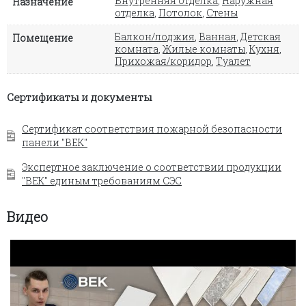
Внутренняя отделка
,
Наружная
Назначение
отделка
,
Потолок
,
Стены
Балкон/лоджия
,
Ванная
,
Детская
Помещение
комната
,
Жилые комнаты
,
Кухня
,
Прихожая/коридор
,
Туалет
Сертификаты и документы
Сертификат соответствия пожарной безопасности
панели "ВЕК"
Экспертное заключение о соответствии продукции
"ВЕК" единым требованиям СЭС
Видео