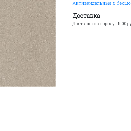
Антивандальные и бесш
панель
ВЕК
Жемчужный
Доставка
шелк
Доставка по городу - 1000 р
2700х250х9
мм