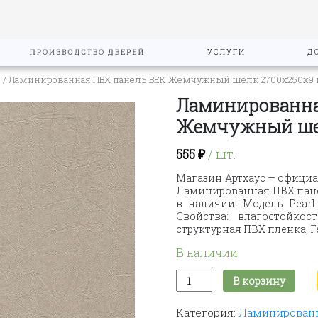
ПРОИЗВОДСТВО ДВЕРЕЙ
УСЛУГИ
Д
"
/ Ламинированная ПВХ панель ВЕК Жемчужный шелк 2700х250х9
Ламинированна
Жемчужный ше
555
₽
/ шт.
Магазин Артхаус — официа
Ламинированная ПВХ пане
в наличии. Модель Pearl 
Свойства: влагостойкос
структурная ПВХ пленка, 
В наличии
Количество
В корзину
товара
Ламинированная
Категория:
Ламинированн
ПВХ