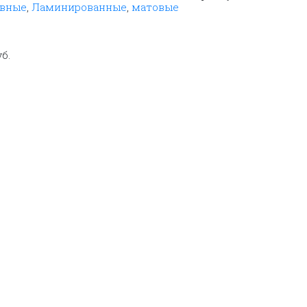
овные
,
Ламинированные
,
матовые
уб.