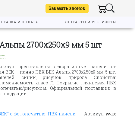
Заказать звонок
ОСТАВКА И ОПЛАТА
КОНТАКТЫ И РЕКВИЗИТЫ
Альпы 2700х250х9 мм 5 шт
шт.
ртхаус представлены декоративные панели от
я ВЕК — панно ПВХ ВЕК Альпы 2700х250х9 мм 5 шт.
нелей: синий, рисунок: природа. Свойства:
пламеняемость класс Г1. Покрытие: глянцевая ПВХ
топечатью/рисунком. Официальный поставщик в
а продукции.
ВЕК" с фотопечатью
,
ПВХ панели
Артикул:
PV-186