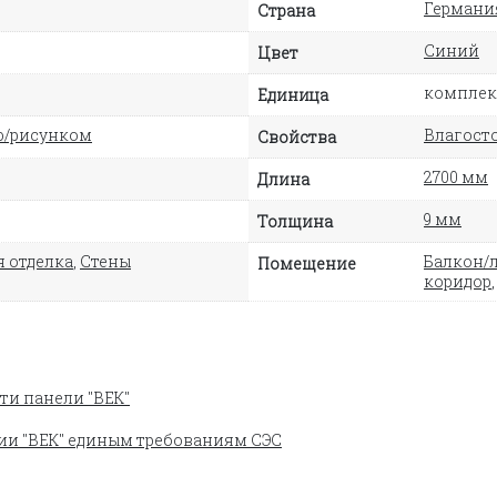
Германи
Страна
Синий
Цвет
комплект
Единица
ю/рисунком
Влагосто
Свойства
2700 мм
Длина
9 мм
Толщина
 отделка
,
Стены
Балкон/
Помещение
коридор
ти панели "ВЕК"
ии "ВЕК" единым требованиям СЭС