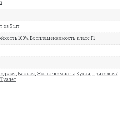
я
 из 5 шт
йкость 100%
,
Воспламеняемость класс Г1
лоджия
,
Ванная
,
Жилые комнаты
,
Кухня
,
Прихожая/
,
Туалет