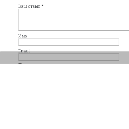
Ваш отзыв
*
Имя
Email
Сохранить моё имя, email и адрес сайта в 
комментариев.
Похожие товары