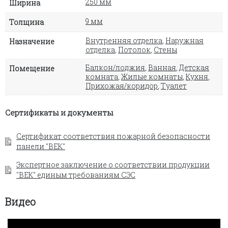
250 мм
Ширина
9 мм
Толщина
Внутренняя отделка
,
Наружная
Назначение
отделка
,
Потолок
,
Стены
Балкон/лоджия
,
Ванная
,
Детская
Помещение
комната
,
Жилые комнаты
,
Кухня
,
Прихожая/коридор
,
Туалет
Сертификаты и документы
Сертификат соответствия пожарной безопасности
панели "ВЕК"
Экспертное заключение о соответствии продукции
"ВЕК" единым требованиям СЭС
Видео