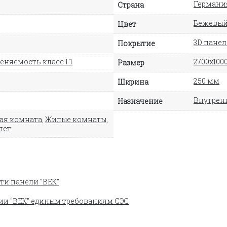
Германи
Страна
Бежевы
Цвет
3D пане
Покрытие
еняемость класс Г1
2700х100
Размер
250 мм
Ширина
Внутрен
Назначение
ая комната
,
Жилые комнаты
,
лет
ти панели "ВЕК"
ии "ВЕК" единым требованиям СЭС