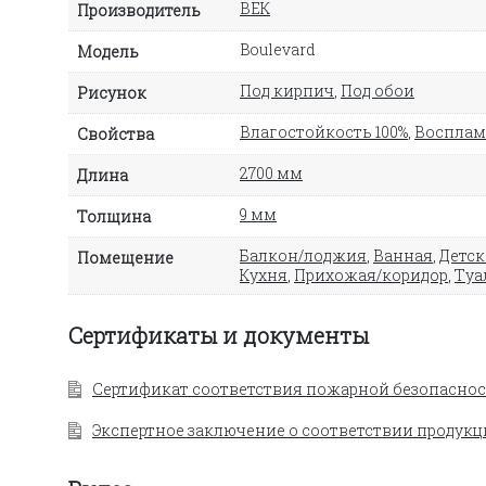
ВЕК
Производитель
Boulevard
Модель
Под кирпич
,
Под обои
Рисунок
Влагостойкость 100%
,
Восплам
Свойства
2700 мм
Длина
9 мм
Толщина
Балкон/лоджия
,
Ванная
,
Детск
Помещение
Кухня
,
Прихожая/коридор
,
Туа
Сертификаты и документы
Сертификат соответствия пожарной безопаснос
Экспертное заключение о соответствии продукц