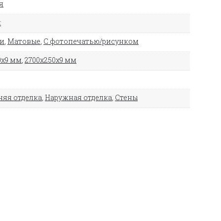
я
й
ли
,
Матовые
,
С фотопечатью/рисунком
0х9 мм
,
2700х250х9 мм
няя отделка
,
Наружная отделка
,
Стены