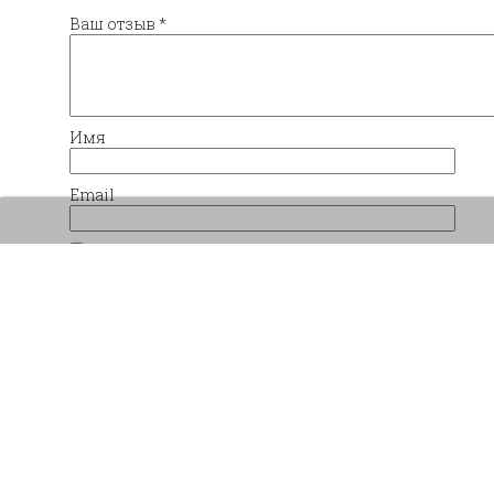
Ваш отзыв
*
Имя
Email
Сохранить моё имя, email и адрес сайта в 
комментариев.
Похожие товары