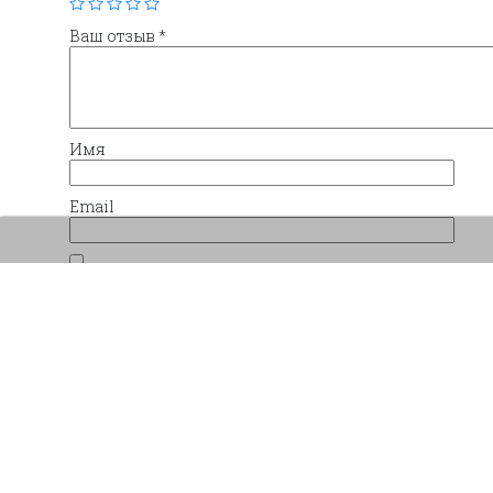
Ваш отзыв
*
Имя
Email
Сохранить моё имя, email и адрес сайта в 
комментариев.
Похожие товары