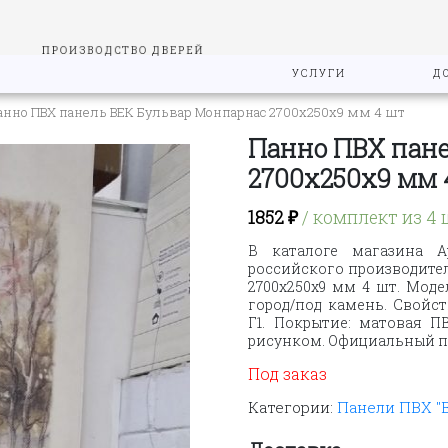
УСЛУГИ
Д
ПРОИЗВОДСТВО ДВЕРЕЙ
анно ПВХ панель ВЕК Бульвар Монпарнас 2700х250х9 мм 4 шт
Панно ПВХ пан
2700х250х9 мм 
1852
₽
/ комплект из 4 
В каталоге магазина А
российского производите
2700х250х9 мм 4 шт. Моде
город/под камень. Свойст
Г1. Покрытие: матовая П
рисунком. Официальный по
Под заказ
Категории:
Панели ПВХ "