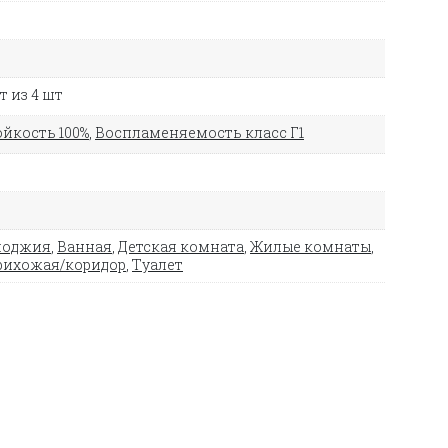
 из 4 шт
йкость 100%
,
Воспламеняемость класс Г1
лоджия
,
Ванная
,
Детская комната
,
Жилые комнаты
,
рихожая/коридор
,
Туалет