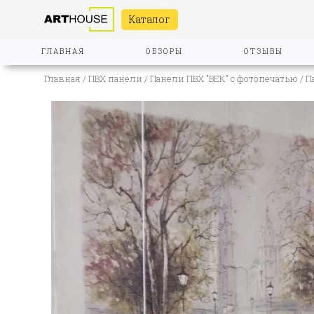
Каталог
ГЛАВНАЯ
ОБЗОРЫ
ОТЗЫВЫ
Главная
/
ПВХ панели
/
Панели ПВХ "ВЕК" с фотопечатью
/ П