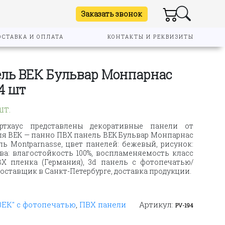
Заказать звонок
ОСТАВКА И ОПЛАТА
КОНТАКТЫ И РЕКВИЗИТЫ
ель ВЕК Бульвар Монпарнас
4 шт
шт.
ртхаус представлены декоративные панели от
ля ВЕК — панно ПВХ панель ВЕК Бульвар Монпарнас
ль Montparnasse, цвет панелей: бежевый, рисунок:
ва: влагостойкость 100%, воспламеняемость класс
ВХ пленка (Германия), 3d панель с фотопечатью/
ставщик в Санкт-Петербурге, доставка продукции.
ВЕК" с фотопечатью
,
ПВХ панели
Артикул:
PV-194