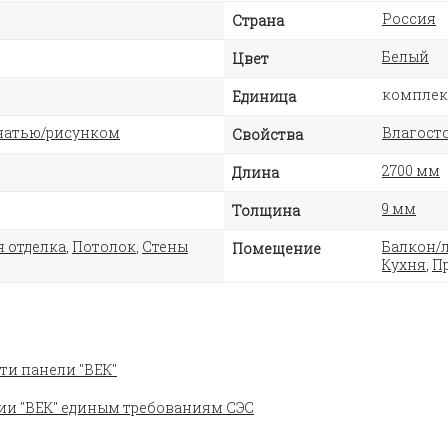
Россия
Страна
Белый
Цвет
комплект
Единица
чатью/рисунком
Влагосто
Свойства
2700 мм
Длина
9 мм
Толщина
 отделка
,
Потолок
,
Стены
Балкон/
Помещение
Кухня
,
П
ти панели "ВЕК"
ии "ВЕК" единым требованиям СЭС