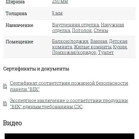
250 мм
Ширина
9 мм
Толщина
Внутренняя отделка
,
Наружная
Назначение
отделка
,
Потолок
,
Стены
Балкон/лоджия
,
Ванная
,
Детская
Помещение
комната
,
Жилые комнаты
,
Кухня
,
Прихожая/коридор
,
Туалет
Сертификаты и документы
Сертификат соответствия пожарной безопасности
панели "ВЕК"
Экспертное заключение о соответствии продукции
"ВЕК" единым требованиям СЭС
Видео