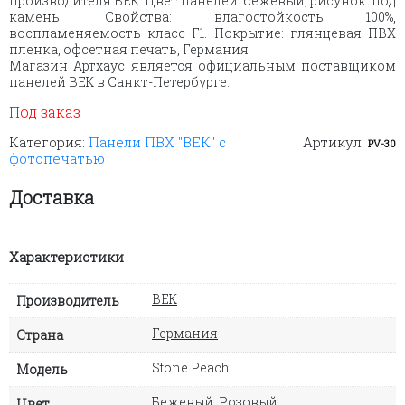
производителя ВЕК. Цвет панелей: бежевый, рисунок: под
камень. Свойства: влагостойкость 100%,
воспламеняемость класс Г1. Покрытие: глянцевая ПВХ
пленка, офсетная печать, Германия.
Магазин Артхаус является официальным поставщиком
панелей ВЕК в Санкт-Петербурге.
Под заказ
Категория:
Панели ПВХ "ВЕК" с
Артикул:
PV-30
фотопечатью
Доставка
Характеристики
ВЕК
Производитель
Германия
Страна
Stone Peach
Модель
Бежевый
,
Розовый
Цвет