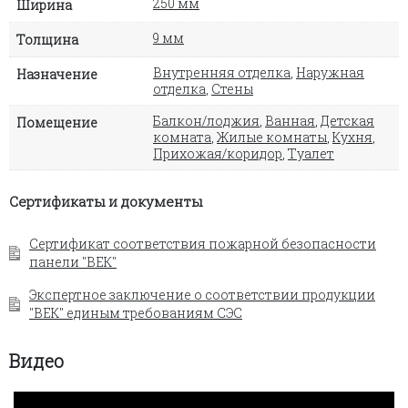
250 мм
Ширина
9 мм
Толщина
Внутренняя отделка
,
Наружная
Назначение
отделка
,
Стены
Балкон/лоджия
,
Ванная
,
Детская
Помещение
комната
,
Жилые комнаты
,
Кухня
,
Прихожая/коридор
,
Туалет
Сертификаты и документы
Сертификат соответствия пожарной безопасности
панели "ВЕК"
Экспертное заключение о соответствии продукции
"ВЕК" единым требованиям СЭС
Видео