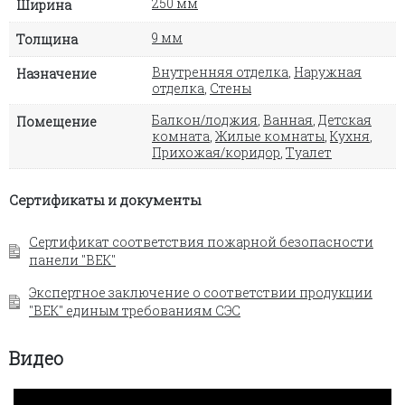
250 мм
Ширина
9 мм
Толщина
Внутренняя отделка
,
Наружная
Назначение
отделка
,
Стены
Балкон/лоджия
,
Ванная
,
Детская
Помещение
комната
,
Жилые комнаты
,
Кухня
,
Прихожая/коридор
,
Туалет
Сертификаты и документы
Сертификат соответствия пожарной безопасности
панели "ВЕК"
Экспертное заключение о соответствии продукции
"ВЕК" единым требованиям СЭС
Видео