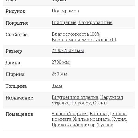
Под мрамор
Рисунок
Глянцевые
,
Лакированные
Покрытие
Влагостойкость 100%
,
Свойства
Воспламеняемость класс Г1
2700х250х9 мм
Размер
2700 мм
Длина
250 мм
Ширина
9 мм
Толщина
Внутренняя отделка
,
Наружная
Назначение
отделка
,
Потолок
,
Стены
Балкон/лоджия
,
Ванная
,
Детская
Помещение
комната
,
Жилые комнаты
,
Кухня
,
Прихожая/коридор
,
Туалет