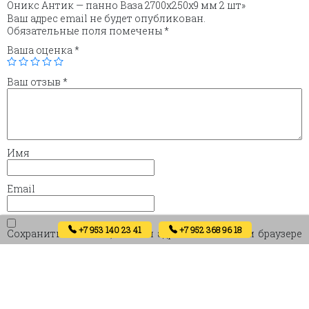
Оникс Антик — панно Ваза 2700х250х9 мм 2 шт»
Ваш адрес email не будет опубликован.
Обязательные поля помечены
*
Ваша оценка
*
Ваш отзыв
*
Имя
Email
+7 953 140 23 41
+7 952 368 96 18
Сохранить моё имя, email и адрес сайта в этом браузере
для последующих моих комментариев.