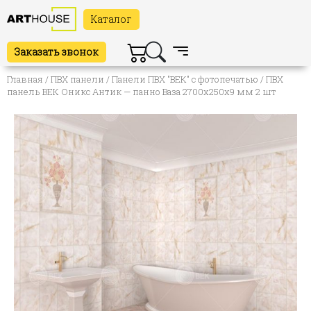
Каталог
Заказать звонок
Главная
/
ПВХ панели
/
Панели ПВХ "ВЕК" с фотопечатью
/ ПВХ
панель ВЕК Оникс Антик — панно Ваза 2700х250х9 мм 2 шт