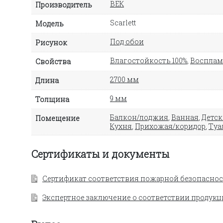
ВЕК
Производитель
Scarlett
Модель
Под обои
Рисунок
Влагостойкость 100%
,
Восплам
Свойства
2700 мм
Длина
9 мм
Толщина
Балкон/лоджия
,
Ванная
,
Детск
Помещение
Кухня
,
Прихожая/коридор
,
Туа
Сертификаты и документы
Сертификат соответствия пожарной безопаснос
Экспертное заключение о соответствии продукц