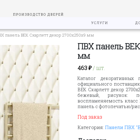
ПРОИЗВОДСТВО ДВЕРЕЙ
УСЛУГИ
Д
ВХ панель ВЕК Скарлетт декор 2700х250х9 мм
ПВХ панель ВЕК
мм
463
₽
/ шт.
Каталог декоративных 
официального поставщика
ВЕК Скарлетт декор 2700х2
бежевый, рисунок: п
воспламеняемость класс Г
панель с фотопечатью/ри
Под заказ
Категория:
Панели ПВХ "