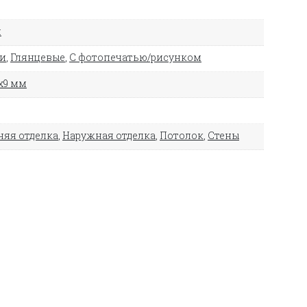
й
ли
,
Глянцевые
,
С фотопечатью/рисунком
х9 мм
няя отделка
,
Наружная отделка
,
Потолок
,
Стены