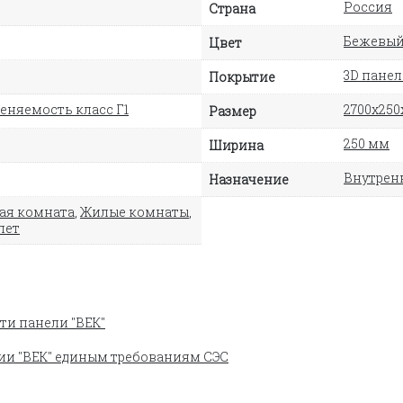
Россия
Страна
Бежевы
Цвет
3D пане
Покрытие
еняемость класс Г1
2700х250
Размер
250 мм
Ширина
Внутрен
Назначение
ая комната
,
Жилые комнаты
,
лет
ти панели "ВЕК"
ии "ВЕК" единым требованиям СЭС