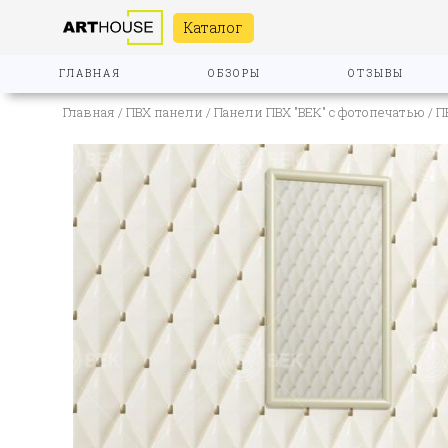
Каталог
ГЛАВНАЯ
ОБЗОРЫ
ОТЗЫВЫ
Главная
/
ПВХ панели
/
Панели ПВХ "ВЕК" с фотопечатью
/ П