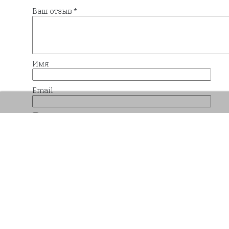
Ваш отзыв
*
Имя
Email
Сохранить моё имя, email и адрес сайта в 
комментариев.
Похожие товары